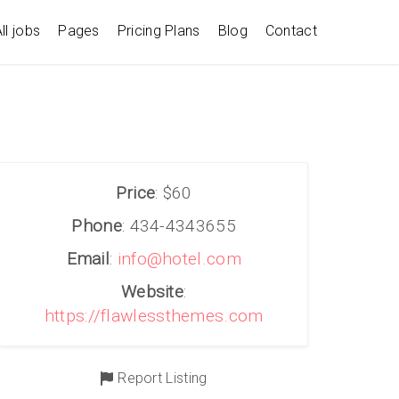
ll jobs
Pages
Pricing Plans
Blog
Contact
Price
: $60
Phone
: 434-4343655
Email
:
info@hotel.com
Website
:
https://flawlessthemes.com
Report Listing