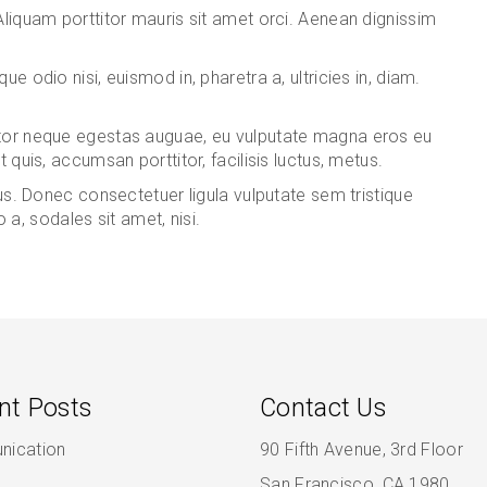
Aliquam porttitor mauris sit amet orci. Aenean dignissim
e odio nisi, euismod in, pharetra a, ultricies in, diam.
rtor neque egestas auguae, eu vulputate magna eros eu
 quis, accumsan porttitor, facilisis luctus, metus.
tus. Donec consectetuer ligula vulputate sem tristique
, sodales sit amet, nisi.
nt Posts
Contact Us
ication
90 Fifth Avenue, 3rd Floor
San Francisco, CA 1980