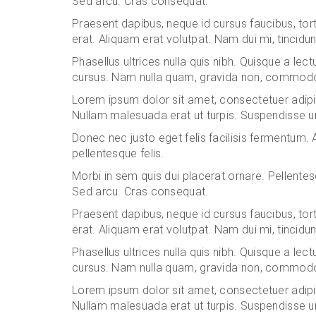
Sed arcu. Cras consequat.
Praesent dapibus, neque id cursus faucibus, to
erat. Aliquam erat volutpat. Nam dui mi, tincidunt
Phasellus ultrices nulla quis nibh. Quisque a lec
cursus. Nam nulla quam, gravida non, commodo a
Lorem ipsum dolor sit amet, consectetuer adipis
Nullam malesuada erat ut turpis. Suspendisse ur
Donec nec justo eget felis facilisis fermentum. 
pellentesque felis.
Morbi in sem quis dui placerat ornare. Pellentesqu
Sed arcu. Cras consequat.
Praesent dapibus, neque id cursus faucibus, to
erat. Aliquam erat volutpat. Nam dui mi, tincidunt
Phasellus ultrices nulla quis nibh. Quisque a lec
cursus. Nam nulla quam, gravida non, commodo a
Lorem ipsum dolor sit amet, consectetuer adipis
Nullam malesuada erat ut turpis. Suspendisse ur