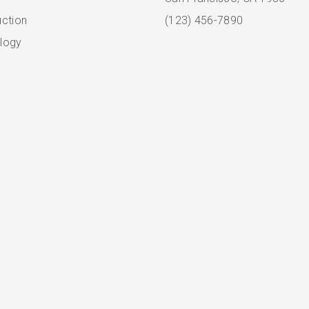
uction
(123) 456-7890
logy